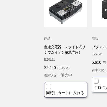
商品
商品
急速充電器（スライド式リ
プラスチ
チウムイオン電池専用）
EZ9644
EZ0L81
5,610
円 
22,440
円 (税込)
在庫状況
販売中
在庫状況：
同時に
同時にカートに入れる