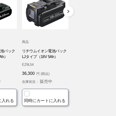
商品
商品
電池パック
リチウムイオン電池パック
18V電池パック・充電器
Ah）
LJタイプ（18V 5Ah）
ット品
EZ9L54
EZ9L54ST
36,300
46,640
円 (税込)
円 (税込)
中
販売中
販売中
在庫状況：
在庫状況：
に入れる
同時にカートに入れる
同時にカートに入れ