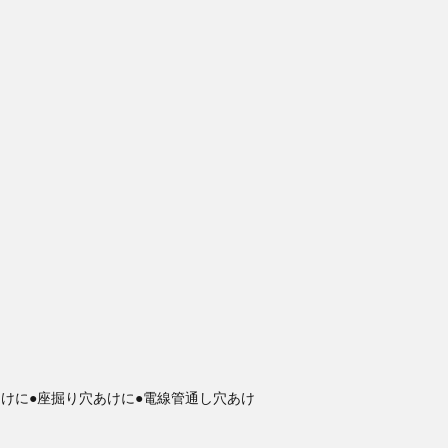
。
あけに●座掘り穴あけに●電線管通し穴あけ