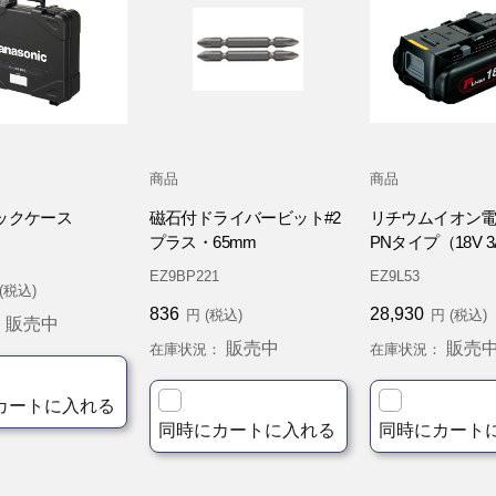
商品
商品
ックケース
磁石付ドライバービット#2
リチウムイオン
プラス・65mm
PNタイプ（18V 3
EZ9BP221
EZ9L53
(税込)
836
28,930
円 (税込)
円 (税込)
販売中
：
販売中
販売
在庫状況：
在庫状況：
カートに入れる
同時にカートに入れる
同時にカート