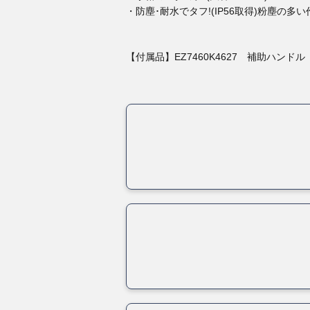
・防塵･耐水でタフ!(IP56取得)粉塵の多
【付属品】EZ7460K4627 補助ハンドル