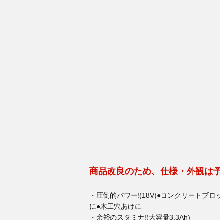
商品改良のため、仕様・外観は
・圧倒的パワー!(18V)●コンクリート
に●木工穴あけに
・余裕のスタミナ!(大容量3.3Ah)