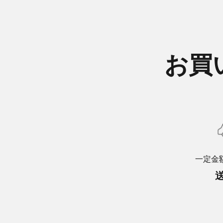
お買
一定金