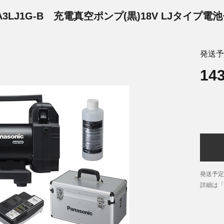
A3LJ1G-B
充電真空ポンプ(黒)18V LJタイプ電
発送予
14
発送予定
詳細は「