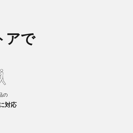
トアで
品の
に対応