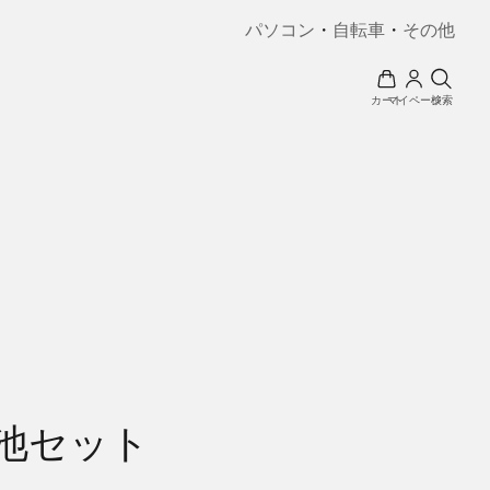
パソコン
・
自転車
・
その他
カート
マイページ
検索
電池セット