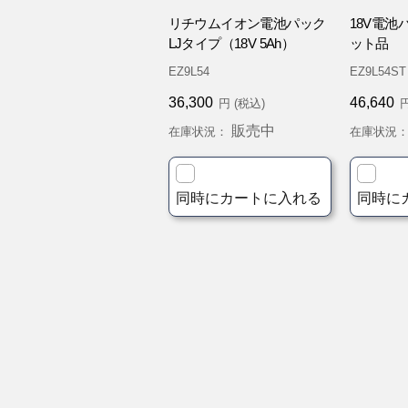
リチウムイオン電池パック
18V電
LJタイプ（18V 5Ah）
ット品
EZ9L54
EZ9L54ST
36,300
46,640
円 (税込)
円
販売中
在庫状況：
在庫状況
同時にカートに入れる
同時に