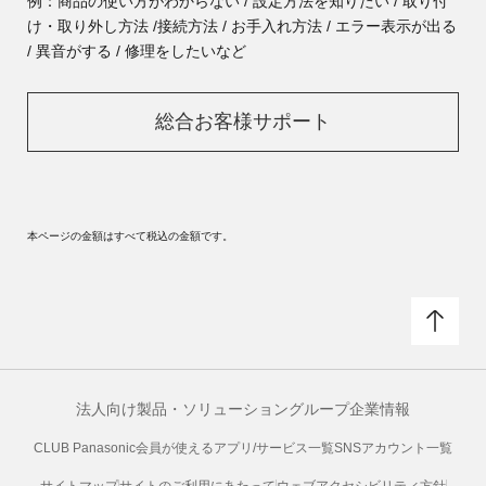
例：商品の使い方がわからない / 設定方法を知りたい / 取り付
け・取り外し方法 /
接続方法 / お手入れ方法 / エラー表示が出る
/ 異音がする / 修理をしたいなど
総合お客様サポート
本ページの金額はすべて税込の金額です。
法人向け製品・ソリューション
グループ企業情報
CLUB Panasonic会員が使えるアプリ/サービス一覧
SNSアカウント一覧
サイトマップ
サイトのご利用にあたって
ウェブアクセシビリティ方針