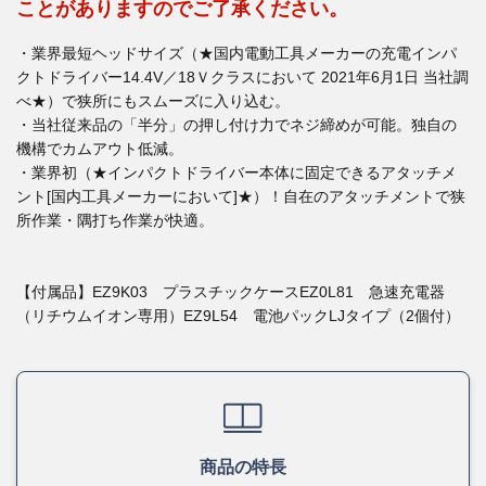
ことがありますのでご了承ください。
・業界最短ヘッドサイズ（★国内電動工具メーカーの充電インパ
クトドライバー14.4V／18Ｖクラスにおいて 2021年6月1日 当社調
べ★）で狭所にもスムーズに入り込む。
・当社従来品の「半分」の押し付け力でネジ締めが可能。独自の
機構でカムアウト低減。
・業界初（★インパクトドライバー本体に固定できるアタッチメ
ント[国内工具メーカーにおいて]★）！自在のアタッチメントで狭
所作業・隅打ち作業が快適。
【付属品】EZ9K03 プラスチックケースEZ0L81 急速充電器
（リチウムイオン専用）EZ9L54 電池パックLJタイプ（2個付）
商品の特長