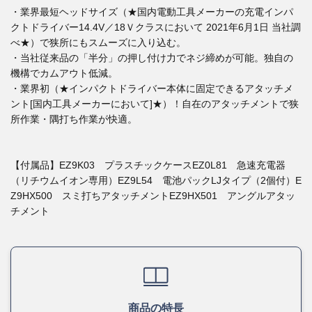
・業界最短ヘッドサイズ（★国内電動工具メーカーの充電インパ
クトドライバー14.4V／18Ｖクラスにおいて 2021年6月1日 当社調
べ★）で狭所にもスムーズに入り込む。
・当社従来品の「半分」の押し付け力でネジ締めが可能。独自の
機構でカムアウト低減。
・業界初（★インパクトドライバー本体に固定できるアタッチメ
ント[国内工具メーカーにおいて]★）！自在のアタッチメントで狭
所作業・隅打ち作業が快適。
【付属品】EZ9K03 プラスチックケースEZ0L81 急速充電器
（リチウムイオン専用）EZ9L54 電池パックLJタイプ（2個付）E
Z9HX500 スミ打ちアタッチメントEZ9HX501 アングルアタッ
チメント
商品の特長