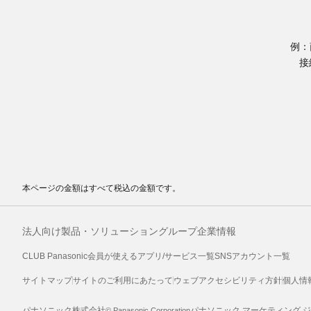
例：
接
本ページの金額はすべて税込の金額です。
法人向け製品・ソリューション
グループ企業情報
CLUB Panasonic会員が使えるアプリ/サービス一覧
SNSアカウント一覧
サイトマップ
サイトのご利用にあたって
ウェブアクセシビリティ方針
個人情
パナソニック株式会社
パナソニック マーケティング 
© Panasonic Corporation