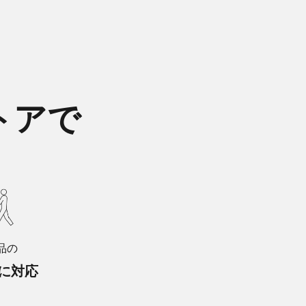
トアで
品の
に対応