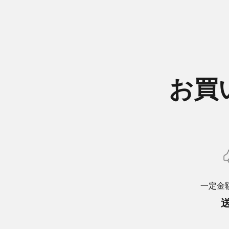
お買
一定金