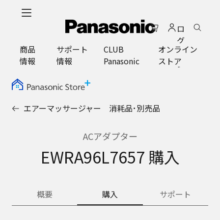
メ
イ
ロ
ン
グ
コ
商品
サポート
CLUB
オンライン
イ
ン
情報
情報
Panasonic
ストア
ン
テ
ン
ツ
に
エアーマッサージャー 消耗品･別売品
ス
キ
ッ
ACアダプター
プ
EWRA96L7657 購入
概要
購入
サポート