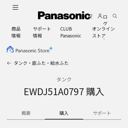
メ
イ
ロ
ン
グ
コ
商品
サポート
CLUB
オンライン
イ
ン
情報
情報
Panasonic
ストア
ン
テ
ン
ツ
に
タンク・底ふた・給水ふた
ス
キ
ッ
タンク
プ
EWDJ51A0797 購入
概要
購入
サポート