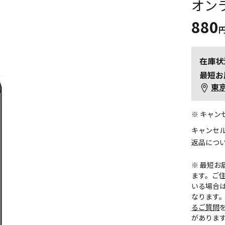
オン
880
在庫状
最短お
東
※ キャ
キャンセ
返品につ
※ 最短
ます。ご住
いる場合
なります
るご質問
がありま