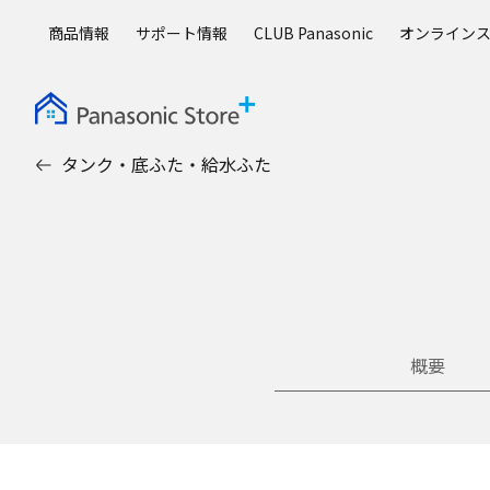
メ
商品情報
サポート情報
CLUB Panasonic
オンライン
イ
ン
コ
ン
テ
タンク・底ふた・給水ふた
ン
ツ
に
ス
キ
ッ
プ
概要