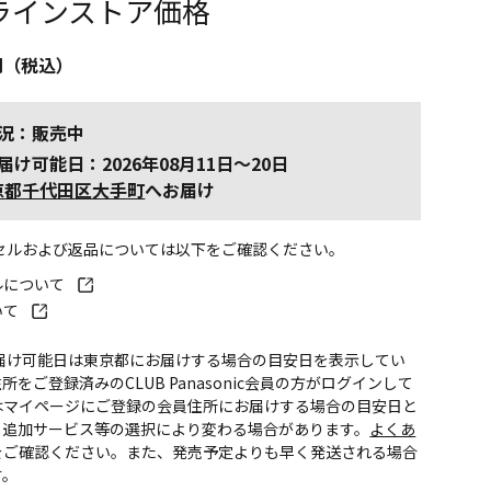
ラインストア価格
円（税込）
況：販売中
届け可能日：2026年08月11日～20日
京都千代田区大手町
へお届け
ンセルおよび返品については以下をご確認ください。
ルについて
いて
お届け可能日は東京都にお届けする場合の目安日を表示してい
所をご登録済みのCLUB Panasonic会員の方がログインして
はマイページにご登録の会員住所にお届けする場合の目安日と
。追加サービス等の選択により変わる場合があります。
よくあ
をご確認ください。また、発売予定よりも早く発送される場合
す。