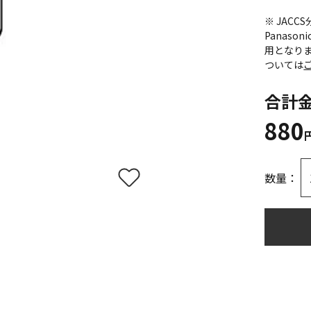
※ JAC
Panas
用となり
ついては
合計
880
数量：