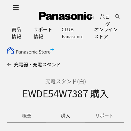
メ
イ
ロ
ン
グ
コ
商品
サポート
CLUB
オンライン
イ
ン
情報
情報
Panasonic
ストア
ン
テ
ン
ツ
に
充電器・充電スタンド
ス
キ
ッ
充電スタンド(白)
プ
EWDE54W7387 購入
概要
購入
サポート