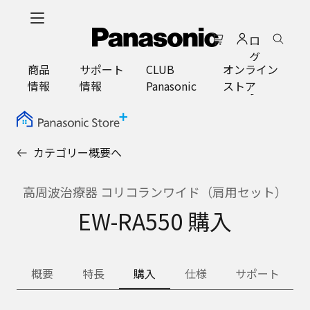
メ
イ
ロ
ン
グ
コ
商品
サポート
CLUB
オンライン
イ
ン
情報
情報
Panasonic
ストア
ン
テ
ン
ツ
に
カテゴリー概要へ
ス
キ
ッ
高周波治療器 コリコランワイド（肩用セット）
プ
EW-RA550 購入
概要
特長
購入
仕様
サポート