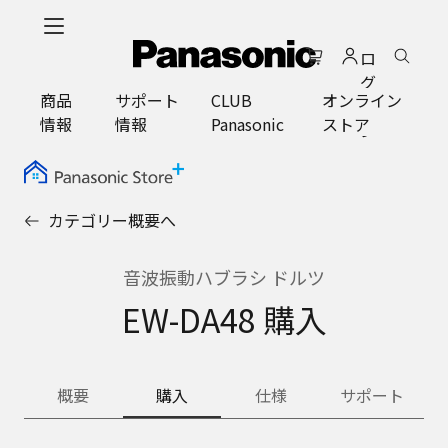
メ
イ
ロ
ン
グ
コ
商品
サポート
CLUB
オンライン
イ
ン
情報
情報
Panasonic
ストア
ン
テ
ン
ツ
に
カテゴリー概要へ
ス
キ
ッ
音波振動ハブラシ ドルツ
プ
EW-DA48 購入
概要
購入
仕様
サポート