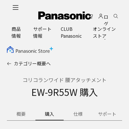
メ
イ
ロ
ン
グ
コ
商品
サポート
CLUB
オンライン
イ
ン
情報
情報
Panasonic
ストア
ン
テ
ン
ツ
に
カテゴリー概要へ
ス
キ
ッ
コリコランワイド 腰アタッチメント
プ
EW-9R55W 購入
概要
購入
仕様
サポート