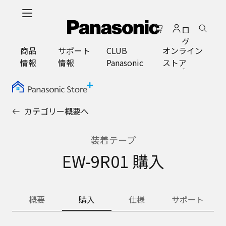
メ
イ
ロ
ン
グ
コ
商品
サポート
CLUB
オンライン
イ
ン
情報
情報
Panasonic
ストア
ン
テ
ン
ツ
に
カテゴリー概要へ
ス
キ
ッ
装着テープ
プ
EW-9R01 購入
概要
購入
仕様
サポート