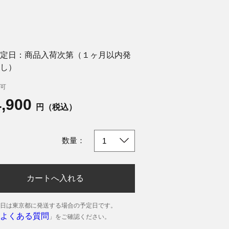
定日：商品入荷次第（１ヶ月以内発
し）
可
4,900
円（税込）
数量：
カートへ入れる
日は東京都に発送する場合の予定日です。
よくある質問
」をご確認ください。