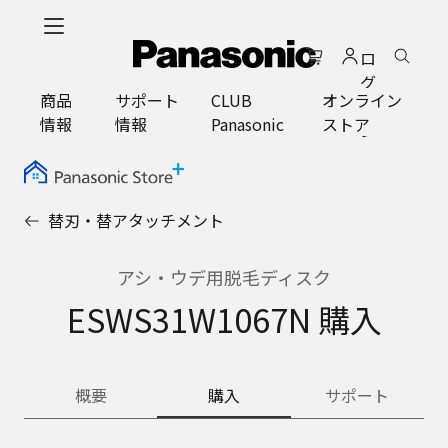
メ
イ
ロ
ン
グ
コ
商品
サポート
CLUB
オンライン
イ
ン
情報
情報
Panasonic
ストア
ン
テ
ン
ツ
に
替刃・替アタッチメント
ス
キ
ッ
アシ・ウデ用脱毛ディスク
プ
ESWS31W1067N 購入
概要
購入
サポート