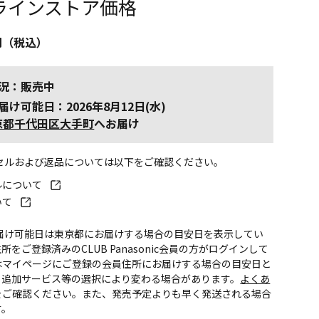
ラインストア価格
円（税込）
況：販売中
届け可能日：2026年8月12日(水)
京都千代田区大手町
へお届け
ンセルおよび返品については以下をご確認ください。
ルについて
いて
お届け可能日は東京都にお届けする場合の目安日を表示してい
所をご登録済みのCLUB Panasonic会員の方がログインして
はマイページにご登録の会員住所にお届けする場合の目安日と
。追加サービス等の選択により変わる場合があります。
よくあ
をご確認ください。また、発売予定よりも早く発送される場合
す。