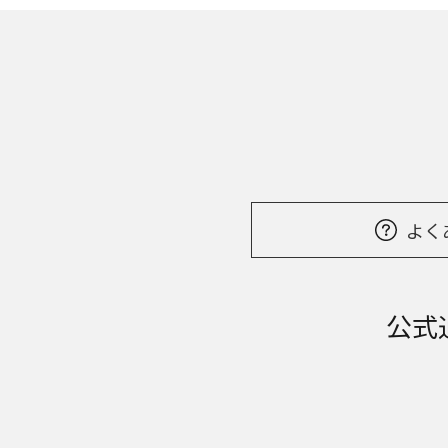
よく
公式