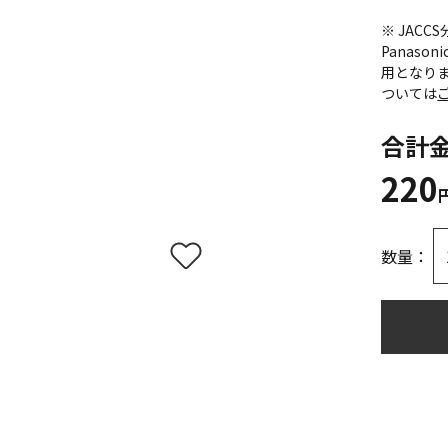
※ JAC
Panas
用となり
ついては
合計
220
数量：