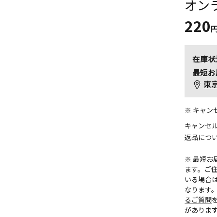
オン
220
在庫状
最短お
東
※ キャ
キャンセ
返品につ
※ 最短
ます。ご住
いる場合
なります
るご質問
がありま