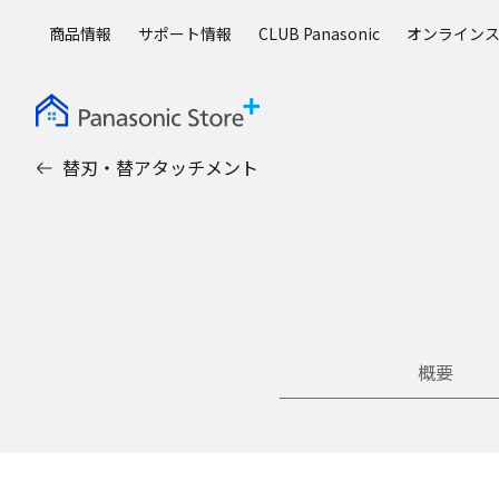
メ
商品情報
サポート情報
CLUB Panasonic
オンライン
イ
ン
コ
ン
テ
替刃・替アタッチメント
ン
ツ
に
ス
キ
ッ
プ
概要