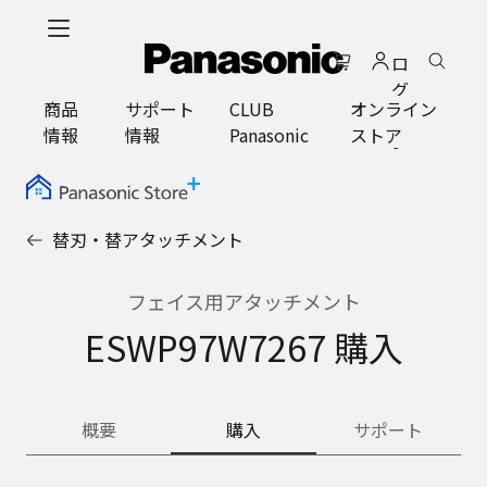
メ
イ
ロ
ン
グ
コ
商品
サポート
CLUB
オンライン
イ
ン
情報
情報
Panasonic
ストア
ン
テ
ン
ツ
に
替刃・替アタッチメント
ス
キ
ッ
フェイス用アタッチメント
プ
ESWP97W7267 購入
概要
購入
サポート