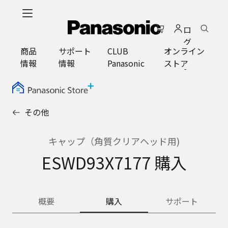
メ
イ
ロ
ン
グ
コ
商品
サポート
CLUB
オンライン
イ
ン
情報
情報
Panasonic
ストア
ン
テ
ン
ツ
に
その他
ス
キ
ッ
キャップ（角質クリアヘッド用)
プ
ESWD93X7177 購入
概要
購入
サポート