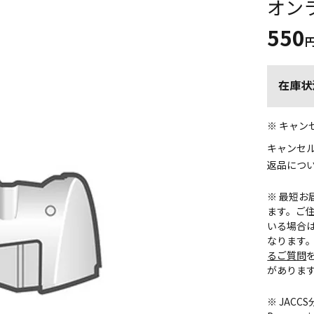
オン
550
在庫状
※ キャ
キャンセ
返品につ
※ 最短
ます。ご住
いる場合
なります
るご質問
がありま
※ JAC