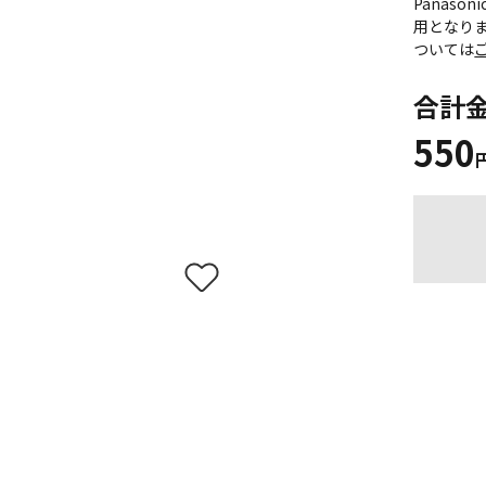
Panas
用となり
ついては
合計
550