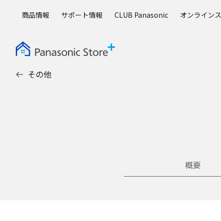
メ
商品情報
サポート情報
CLUB Panasonic
オンライン
イ
ン
コ
ン
テ
その他
ン
ツ
に
ス
キ
ッ
プ
概要