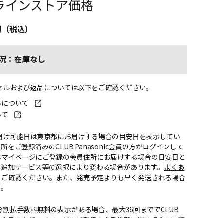
ラインストア価格
円（税込）
況：在庫なし
ンセルおよび返品については以下をご確認ください。
ルについて
いて
お届け可能日は東京都にお届けする場合の目安日を表示してい
所をご登録済みのCLUB Panasonic会員の方がログインして
はマイページにご登録の会員住所にお届けする場合の目安日と
。追加サービス等の選択により変わる場合があります。
よくあ
をご確認ください。また、発売予定よりも早く発送される場合
す。
CS分割払手数料無料の表示がある場合、最大36回まででCLUB