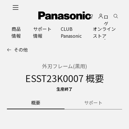
メ
イ
ロ
ン
グ
コ
商品
サポート
CLUB
オンライン
イ
ン
情報
情報
Panasonic
ストア
ン
テ
ン
その他
ツ
に
ス
外刃フレーム(黒用)
キ
ESST23K0007 概要
ッ
プ
生産終了
概要
サポート