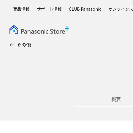
メ
商品情報
サポート情報
CLUB Panasonic
オンライン
イ
ン
コ
ン
テ
その他
ン
ツ
に
ス
キ
ッ
プ
概要