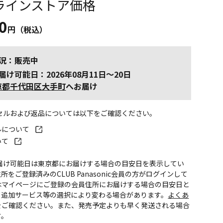
ラインストア価格
0
円（税込）
況：販売中
届け可能日：2026年08月11日～20日
京都千代田区大手町
へお届け
ンセルおよび返品については以下をご確認ください。
ルについて
いて
お届け可能日は東京都にお届けする場合の目安日を表示してい
所をご登録済みのCLUB Panasonic会員の方がログインして
はマイページにご登録の会員住所にお届けする場合の目安日と
。追加サービス等の選択により変わる場合があります。
よくあ
をご確認ください。また、発売予定よりも早く発送される場合
す。