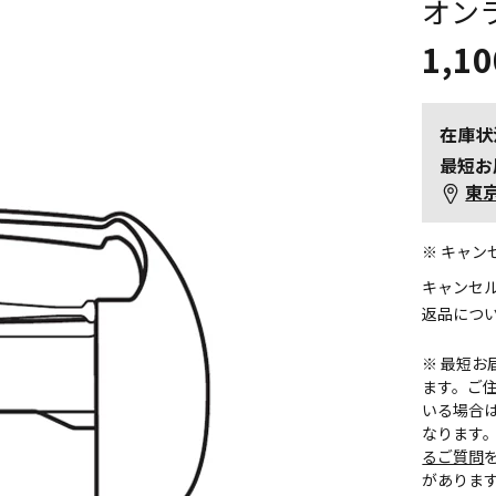
オン
1,10
在庫状
最短お
東
※ キャ
キャンセ
返品につ
※ 最短
ます。ご住
いる場合
なります
るご質問
がありま