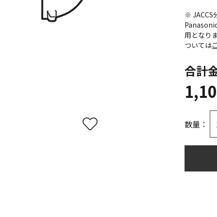
※ JAC
Panas
用となり
ついては
合計
1,1
数量：