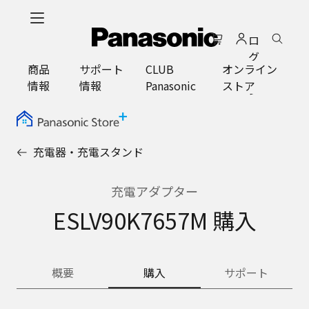
メ
イ
ロ
ン
グ
コ
商品
サポート
CLUB
オンライン
イ
ン
情報
情報
Panasonic
ストア
ン
テ
ン
ツ
に
充電器・充電スタンド
ス
キ
ッ
充電アダプター
プ
ESLV90K7657M 購入
概要
購入
サポート