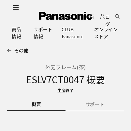
メ
イ
ロ
ン
グ
コ
商品
サポート
CLUB
オンライン
イ
ン
情報
情報
Panasonic
ストア
ン
テ
ン
その他
ツ
に
ス
外刃フレーム(茶)
キ
ESLV7CT0047 概要
ッ
プ
生産終了
概要
サポート