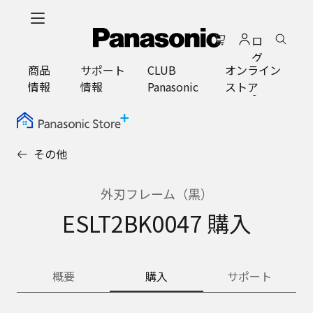
メ
イ
ロ
ン
グ
コ
商品
サポート
CLUB
オンライン
イ
ン
情報
情報
Panasonic
ストア
ン
テ
ン
ツ
に
その他
ス
キ
ッ
外刃フレーム（黒）
プ
ESLT2BK0047 購入
概要
購入
サポート