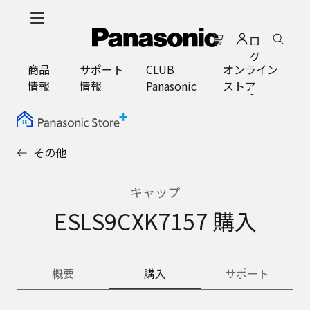
メ
イ
ロ
ン
グ
コ
商品
サポート
CLUB
オンライン
イ
ン
情報
情報
Panasonic
ストア
ン
テ
ン
ツ
に
その他
ス
キ
ッ
キャップ
プ
ESLS9CXK7157 購入
概要
購入
サポート