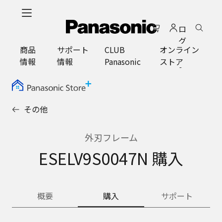
メ
イ
ロ
ン
グ
コ
商品
サポート
CLUB
オンライン
イ
ン
情報
情報
Panasonic
ストア
ン
テ
ン
ツ
に
その他
ス
キ
ッ
外刃フレーム
プ
ESELV9S0047N 購入
概要
購入
サポート