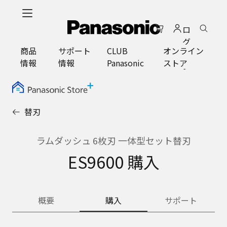
メ
イ
ロ
ン
グ
コ
商品
サポート
CLUB
オンライン
イ
ン
情報
情報
Panasonic
ストア
ン
テ
ン
ツ
に
替刃
ス
キ
ッ
ラムダッシュ 6枚刃 一体型セット替刃
プ
ES9600 購入
概要
購入
サポート