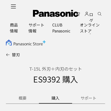
メ
イ
ロ
ン
グ
コ
商品
サポート
CLUB
オンライン
イ
ン
情報
情報
Panasonic
ストア
ン
テ
ン
ツ
に
替刃
ス
キ
ッ
T-15L 外刃＋内刃のセット
プ
ES9392 購入
概要
購入
サポート