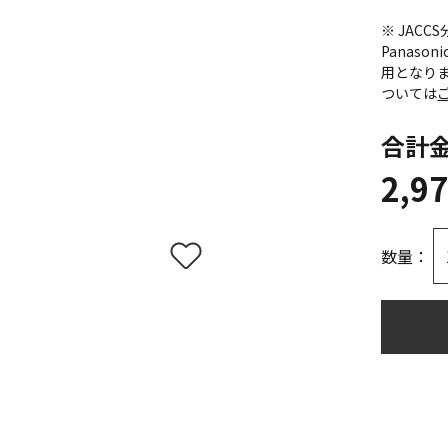
※ JAC
Panas
用となり
ついては
合計
2,9
数量：