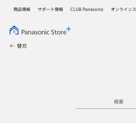
メ
商品情報
サポート情報
CLUB Panasonic
オンライン
イ
ン
コ
ン
テ
替刃
ン
ツ
に
ス
キ
ッ
プ
概要