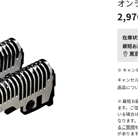
オン
2,97
在庫状
最短お
東
※ キャ
キャンセ
返品につ
※ 最短
ます。ご住
いる場合
なります
るご質問
がありま