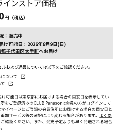
ラインストア価格
0
円（税込）
況：販売中
届け可能日：2026年8月9日(日)
京都千代田区大手町
へお届け
ンセルおよび返品については以下をご確認ください。
ルについて
いて
お届け可能日は東京都にお届けする場合の目安日を表示してい
所をご登録済みのCLUB Panasonic会員の方がログインして
はマイページにご登録の会員住所にお届けする場合の目安日と
。追加サービス等の選択により変わる場合があります。
よくあ
をご確認ください。また、発売予定よりも早く発送される場合
す。