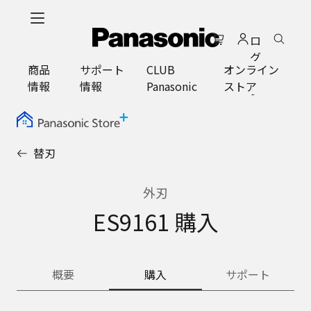
メ
イ
ロ
ン
グ
コ
商品
サポート
CLUB
オンライン
イ
ン
情報
情報
Panasonic
ストア
ン
テ
ン
ツ
に
替刃
ス
キ
ッ
外刃
プ
ES9161 購入
概要
購入
サポート