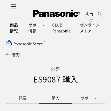
メ
イ
ロ
ン
グ
コ
商品
サポート
CLUB
オンライン
イ
ン
情報
情報
Panasonic
ストア
ン
テ
ン
ツ
に
替刃
ス
キ
ッ
外刃
プ
ES9087 購入
概要
購入
サポート