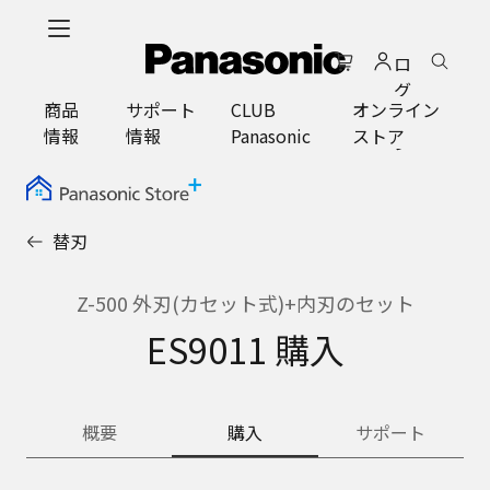
メ
イ
ロ
ン
グ
コ
商品
サポート
CLUB
オンライン
イ
ン
情報
情報
Panasonic
ストア
ン
テ
ン
ツ
に
替刃
ス
キ
ッ
Z-500 外刃(カセット式)+内刃のセット
プ
ES9011 購入
概要
購入
サポート