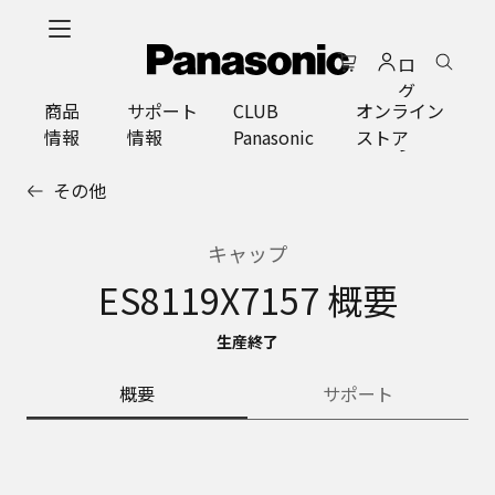
メ
イ
ロ
ン
グ
コ
商品
サポート
CLUB
オンライン
イ
ン
情報
情報
Panasonic
ストア
ン
テ
ン
その他
ツ
に
ス
キャップ
キ
ES8119X7157 概要
ッ
プ
生産終了
概要
サポート