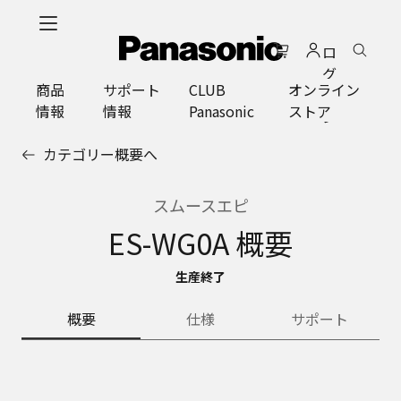
メ
イ
ロ
ン
グ
コ
商品
サポート
CLUB
オンライン
イ
ン
情報
情報
Panasonic
ストア
ン
テ
ン
カテゴリー概要へ
ツ
に
ス
スムースエピ
キ
ES-WG0A 概要
ッ
プ
生産終了
概要
仕様
サポート