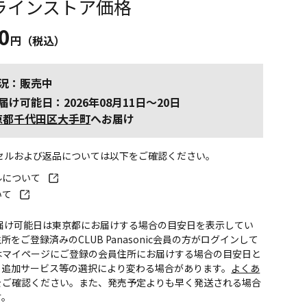
ラインストア価格
0
円（税込）
況：販売中
届け可能日：2026年08月11日～20日
京都千代田区大手町
へお届け
ンセルおよび返品については以下をご確認ください。
ルについて
いて
お届け可能日は東京都にお届けする場合の目安日を表示してい
所をご登録済みのCLUB Panasonic会員の方がログインして
はマイページにご登録の会員住所にお届けする場合の目安日と
。追加サービス等の選択により変わる場合があります。
よくあ
をご確認ください。また、発売予定よりも早く発送される場合
す。