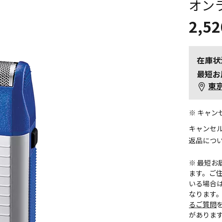
オン
2,52
在庫状
最短お
東
※ キャ
キャンセ
返品につ
※ 最短
ます。ご住
いる場合
なります
るご質問
がありま