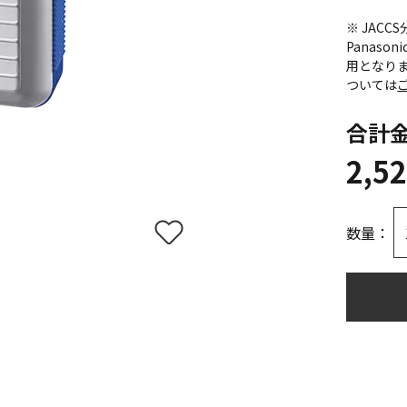
※ JAC
Panas
用となり
ついては
合計
2,5
数量：