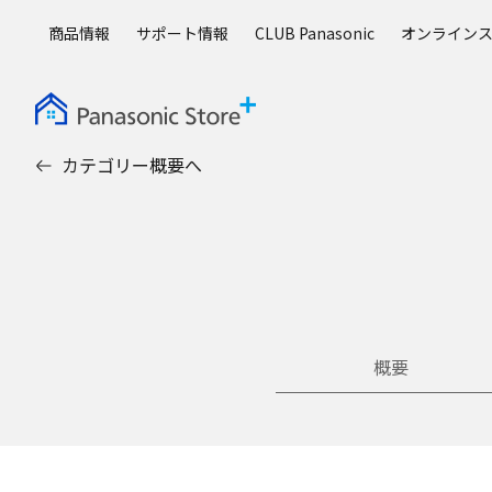
メ
商品情報
サポート情報
CLUB Panasonic
オンライン
イ
ン
コ
ン
テ
カテゴリー概要へ
ン
ツ
に
ス
キ
ッ
プ
概要