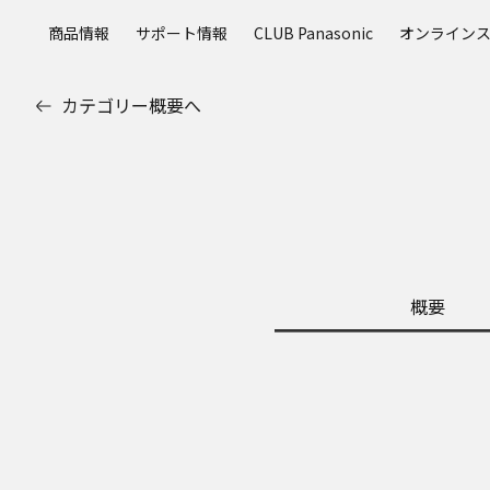
メ
商品情報
サポート情報
CLUB Panasonic
オンライン
イ
ン
コ
カテゴリー概要へ
ン
テ
ン
ツ
に
ス
キ
ッ
概要
プ