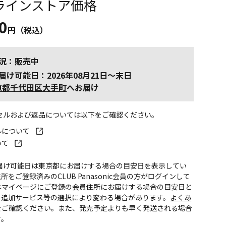
ラインストア価格
0
円（税込）
況：販売中
届け可能日：2026年08月21日～末日
京都千代田区大手町
へお届け
ンセルおよび返品については以下をご確認ください。
ルについて
いて
お届け可能日は東京都にお届けする場合の目安日を表示してい
所をご登録済みのCLUB Panasonic会員の方がログインして
はマイページにご登録の会員住所にお届けする場合の目安日と
。追加サービス等の選択により変わる場合があります。
よくあ
をご確認ください。また、発売予定よりも早く発送される場合
す。