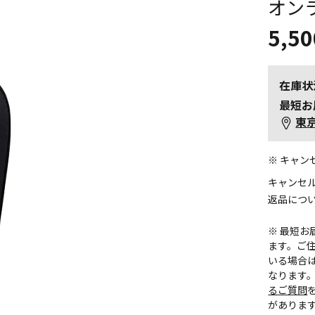
オン
5,50
在庫状
最短お
東
※ キャ
キャンセ
返品につ
※ 最短
ます。ご住
いる場合
なります
るご質問
がありま