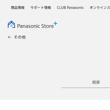
メ
商品情報
サポート情報
CLUB Panasonic
オンライン
イ
ン
コ
ン
テ
その他
ン
ツ
に
ス
キ
ッ
プ
概要