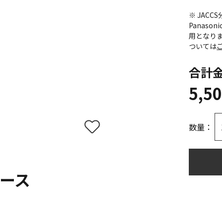
※ JAC
Panas
用となり
ついては
合計
5,5
数量：
ース