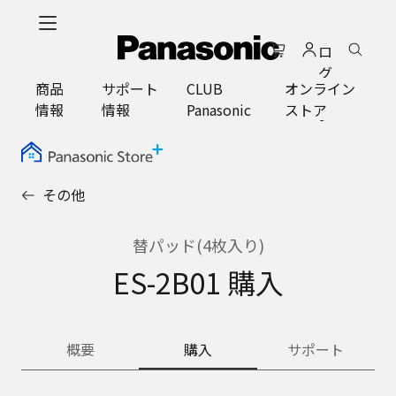
メ
イ
ロ
ン
グ
コ
商品
サポート
CLUB
オンライン
イ
ン
情報
情報
Panasonic
ストア
ン
テ
ン
ツ
に
その他
ス
キ
ッ
替パッド(4枚入り)
プ
ES-2B01 購入
概要
購入
サポート