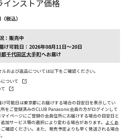
ラインストア価格
円（税込）
況：販売中
届け可能日：2026年08月11日～20日
京都千代田区大手町
へお届け
ンセルおよび返品については以下をご確認ください。
ルについて
いて
お届け可能日は東京都にお届けする場合の目安日を表示してい
所をご登録済みのCLUB Panasonic会員の方がログインして
はマイページにご登録の会員住所にお届けする場合の目安日と
。追加サービス等の選択により変わる場合があります。
よくあ
をご確認ください。また、発売予定よりも早く発送される場合
す。