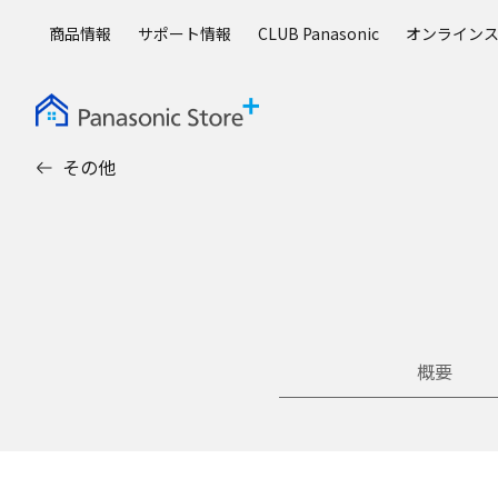
メ
商品情報
サポート情報
CLUB Panasonic
オンライン
イ
ン
コ
ン
テ
その他
ン
ツ
に
ス
キ
ッ
プ
概要