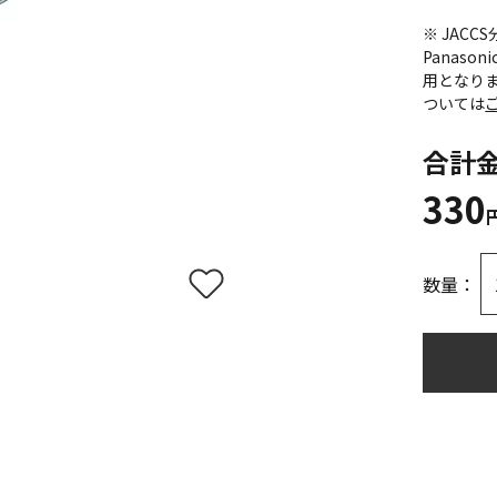
※ JAC
Panas
用となり
ついては
合計
330
数量：