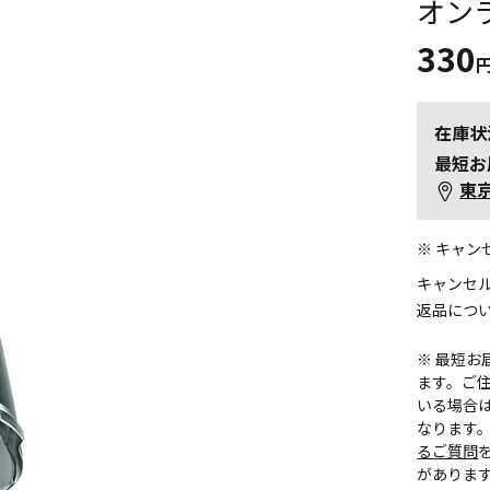
オン
330
在庫状
最短お
東
※ キャ
キャンセ
返品につ
※ 最短
ます。ご住
いる場合
なります
るご質問
がありま