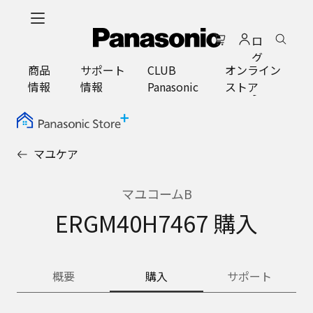
メ
イ
ロ
ン
グ
コ
商品
サポート
CLUB
オンライン
イ
ン
情報
情報
Panasonic
ストア
ン
テ
ン
ツ
に
マユケア
ス
キ
ッ
マユコームB
プ
ERGM40H7467 購入
概要
購入
サポート