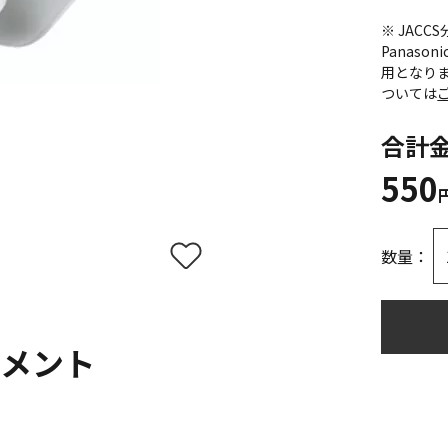
※ JAC
Panas
用となり
ついては
合計
550
数量：
メント