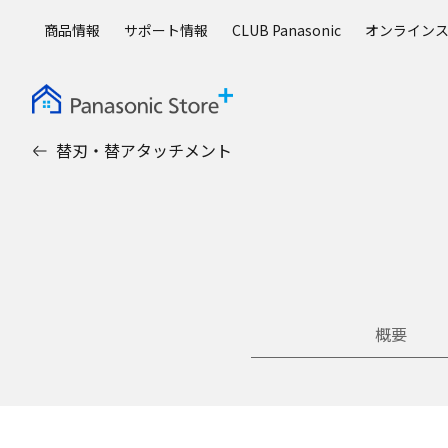
メ
商品情報
サポート情報
CLUB Panasonic
オンライン
イ
ン
コ
ン
テ
替刃・替アタッチメント
ン
ツ
に
ス
キ
ッ
プ
概要