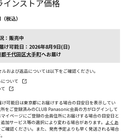
ラインストア価格
円（税込）
況：販売中
届け可能日：2026年8月9日(日)
京都千代田区大手町
へお届け
ンセルおよび返品については以下をご確認ください。
ルについて
いて
お届け可能日は東京都にお届けする場合の目安日を表示してい
所をご登録済みのCLUB Panasonic会員の方がログインして
はマイページにご登録の会員住所にお届けする場合の目安日と
。追加サービス等の選択により変わる場合があります。
よくあ
をご確認ください。また、発売予定よりも早く発送される場合
す。