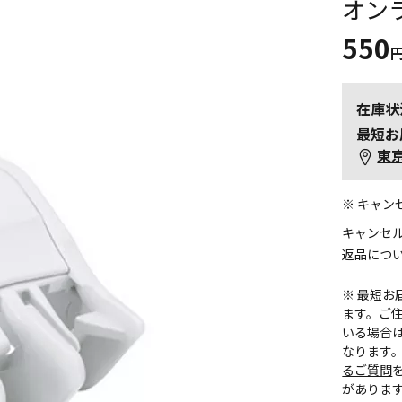
オン
550
在庫状
最短お
東
※ キャ
キャンセ
返品につ
※ 最短
ます。ご住
いる場合
なります
るご質問
がありま