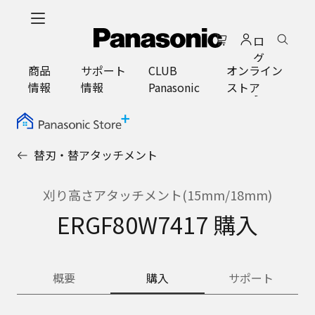
メ
イ
ロ
ン
グ
コ
商品
サポート
CLUB
オンライン
イ
ン
情報
情報
Panasonic
ストア
ン
テ
ン
ツ
に
替刃・替アタッチメント
ス
キ
ッ
刈り高さアタッチメント(15mm/18mm)
プ
ERGF80W7417 購入
概要
購入
サポート