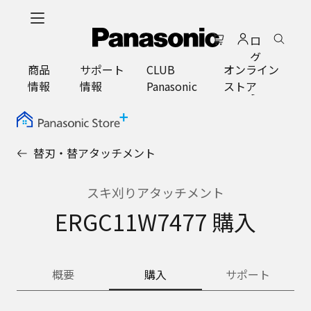
メ
イ
ロ
ン
グ
コ
商品
サポート
CLUB
オンライン
イ
ン
情報
情報
Panasonic
ストア
ン
テ
ン
ツ
に
替刃・替アタッチメント
ス
キ
ッ
スキ刈りアタッチメント
プ
ERGC11W7477 購入
概要
購入
サポート