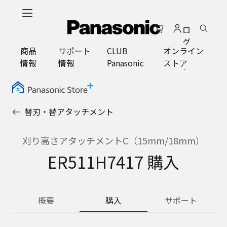
メ
イ
ロ
ン
グ
コ
商品
サポート
CLUB
オンライン
イ
ン
情報
情報
Panasonic
ストア
ン
テ
ン
ツ
に
替刃・替アタッチメント
ス
キ
ッ
刈り高さアタッチメントC（15mm/18mm）
プ
ER511H7417 購入
概要
購入
サポート