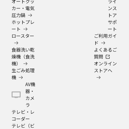
Panasonic Store Plus トップ
ショッピング規約
プライバシーポリシー
Panasonic
消耗品・別売品カテゴリ一覧
消耗品・別売品商品一覧
ER511H7398
購入
法人向け製品・ソリューション
グループ企業情報
CLUB Panasonic会員が使えるアプリ/サービス一覧
SNSアカウント一覧
サイトマップ
サイトのご利用にあたって
ウェブアクセシビリティ方針
個人情報保護方針
会員利用規約/プライバシーポリシー
お客様からお預かりしたパーソナルデータについて
特定商取引法・古物営業法について
パナソニックホールディングス