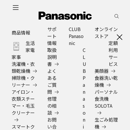
メ
イ
ロ
ン
グ
コ
商品
サポート
CLUB
オンライン
イ
ン
情報
情報
Panasonic
ストア
ン
テ
ン
ツ
に
替刃・替アタッチメント
ス
キ
ッ
プ