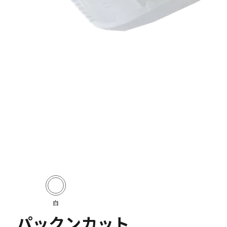
白
パックンカット