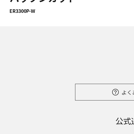
ER3300P-W
よく
公式