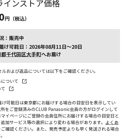
ラインストア価格
0
円（税込）
況：販売中
届け可能日：2026年08月11日～20日
京都千代田区大手町
へお届け
ンセルおよび返品については以下をご確認ください。
ルについて
いて
お届け可能日は東京都にお届けする場合の目安日を表示してい
所をご登録済みのCLUB Panasonic会員の方がログインして
はマイページにご登録の会員住所にお届けする場合の目安日と
。追加サービス等の選択により変わる場合があります。
よくあ
をご確認ください。また、発売予定よりも早く発送される場合
す。