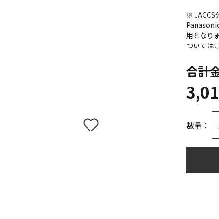
※ JAC
Panas
用となり
ついては
合計
3,0
数量：