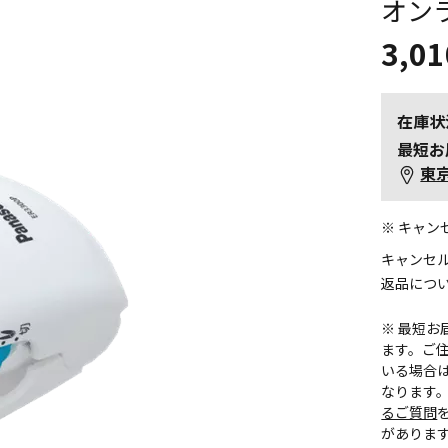
オン
3,01
在庫状
最短お
東
※ キャ
キャンセ
返品につ
※ 最短
ます。ご住
いる場合
なります
るご質問
がありま