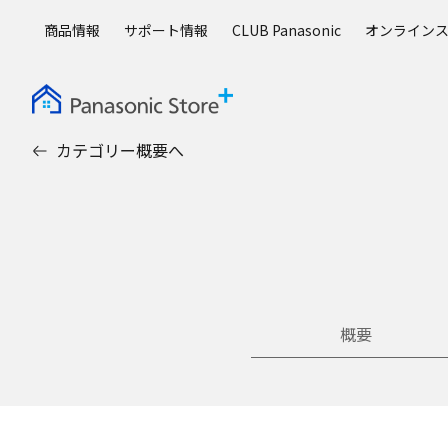
メ
商品情報
サポート情報
CLUB Panasonic
オンライン
イ
ン
コ
ン
テ
カテゴリー概要へ
ン
ツ
に
ス
キ
ッ
プ
概要