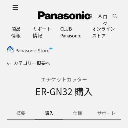
メ
イ
ロ
ン
グ
コ
商品
サポート
CLUB
オンライン
イ
ン
情報
情報
Panasonic
ストア
ン
テ
ン
ツ
に
カテゴリー概要へ
ス
キ
ッ
エチケットカッター
プ
ER-GN32 購入
概要
購入
仕様
サポート