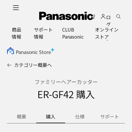
メ
イ
ロ
ン
グ
コ
商品
サポート
CLUB
オンライン
イ
ン
情報
情報
Panasonic
ストア
ン
テ
ン
ツ
に
カテゴリー概要へ
ス
キ
ッ
ファミリーヘアーカッター
プ
ER-GF42 購入
概要
購入
仕様
サポート