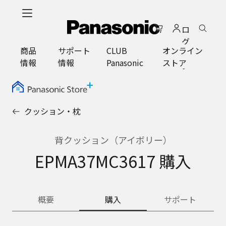
メ
イ
ロ
ン
グ
コ
商品
サポート
CLUB
オンライン
イ
ン
情報
情報
Panasonic
ストア
ン
テ
ン
ツ
に
クッション・枕
ス
キ
ッ
背クッション（アイボリー）
プ
EPMA37MC3617 購入
概要
購入
サポート